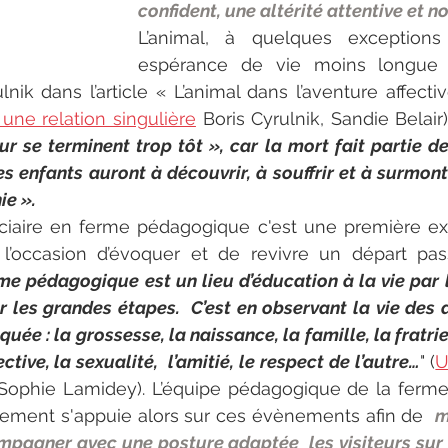
confident, une altérité attentive et n
L’animal, à quelques exceptions
espérance de vie moins longue 
lnik dans l’article « L’animal dans l’aventure affectiv
l une relation singulière
 Boris Cyrulnik, Sandie Belair
ur se terminent trop tôt », car la mort fait partie de
es enfants auront à découvrir, à souffrir et à surmonte
e ». 
iciaire en ferme pédagogique c'est une première ex
 l’occasion d’évoquer et de revivre un départ pass
me pédagogique est un lieu d’éducation à la vie par l
 les grandes étapes.  C’est en observant la vie des 
uée : la grossesse, la naissance, la famille, la fratrie,
fective, la sexualité,  l’amitié, le respect de l’autre…
" (
U
Sophie Lamidey). L’équipe pédagogique de la ferme
ment s'appuie alors sur ces évènements afin de  
m
mpagner avec une posture adaptée  les visiteurs sur 