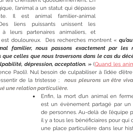
que, l’animal a un statut qui dépasse 
e. Il est animal familier-animal 
es liens puissants unissent les 
 à leurs partenaires animaliers, et 
 est douloureux.  Des recherches montrent « 
qu’au
mal familier, nous passons exactement par les 
 que celles que nous traversons dans le cas du décès
ulpabilité, dépression, acceptation. »
 (
Quand les anim
ence Paoli). Nul besoin de culpabiliser à l’idée d’êtr
sentir de la tristesse ;  
nous pleurons un être viva
é une relation particulière. 
Enfin, la mort d’un animal en ferm
est un évènement partagé par un
de personnes. Au-delà de l’équipe pr
il y a tous les bénéficiaires pour qui 
une place particulière dans leur hist