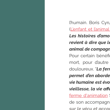
l’humain. Boris Cyru
(
L’enfant et l’anima
Les histoires d’amo
revient à dire que l
animal de compagni
Pour certain bénéf
mort, pour d’autre
douloureux. "
La fer
permet d’en aborder
vie humaine est évoq
vieillesse, la vie af
ferme d'animation
 
de son accompagne
sur le vécu et acco