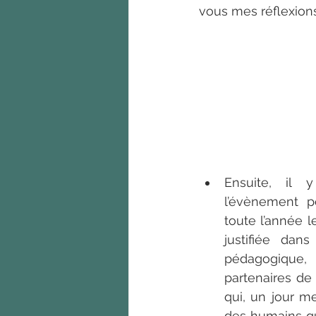
vous mes réflexions
Ensuite, il 
l’évènement po
toute l’année 
justifiée dan
pédagogique,
partenaires de 
qui, un jour me
des humains qu