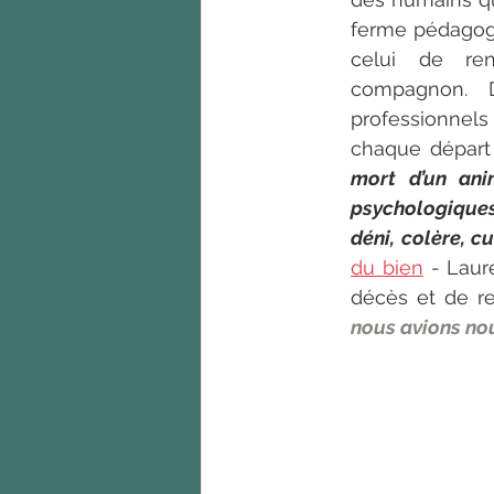
ferme pédagogi
celui de rent
compagnon. D
professionnels
chaque départ
mort d’un ani
psychologiques
déni, colère, c
du bien
 - Laur
décès et de res
nous avions nou