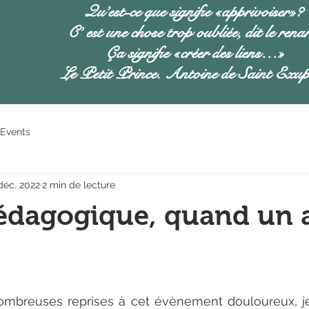
Qu’est-ce que signifie «apprivoiser»?
C’ est une chose trop oubliée, dit le rena
Ça signifie «créer des liens…»
Le Petit Prince. Antoine de Saint Exup
Events
déc. 2022
2 min de lecture
édagogique, quand un 
ombreuses reprises à cet évènement douloureux, je