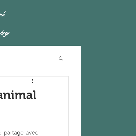
rd.
éry
animal
 partage avec 