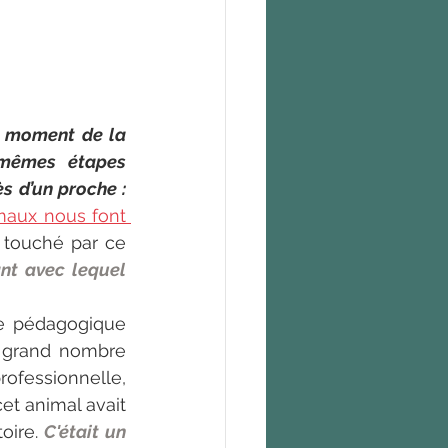
 moment de la 
mêmes étapes 
 d’un proche : 
aux nous font 
e touché par ce 
nt avec lequel 
e pédagogique 
 grand nombre 
ofessionnelle, 
cet animal avait 
oire. 
C'était un 