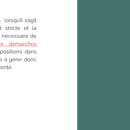
orsqu’il s’agit 
stricte et la 
t nécessaire de 
es démarches 
spositions dans 
e à gérer donc 
onté. 