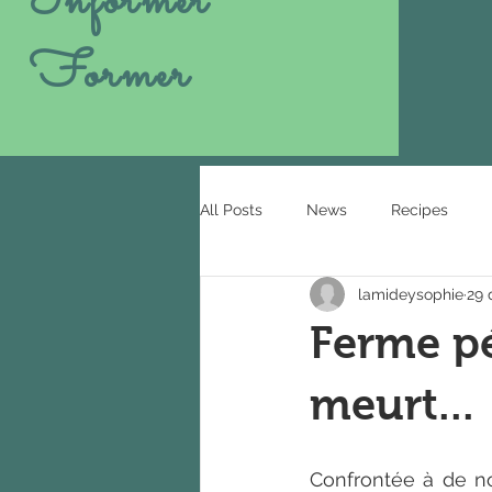
Informer
Former
All Posts
News
Recipes
lamideysophie
29 
Ferme p
meurt...
Confrontée à de n