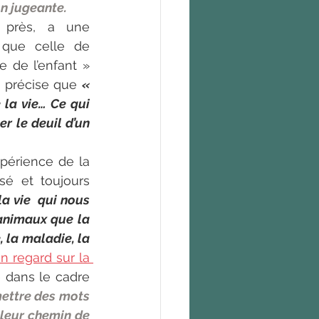
on jugeante.
 près, a une 
que celle de 
e de l’enfant » 
) précise que 
« 
 la vie… Ce qui 
r le deuil d’un 
périence de la 
é et toujours 
a vie  qui nous 
animaux que la 
 la maladie, la 
n regard sur la 
 dans le cadre 
ettre des mots 
leur chemin de 