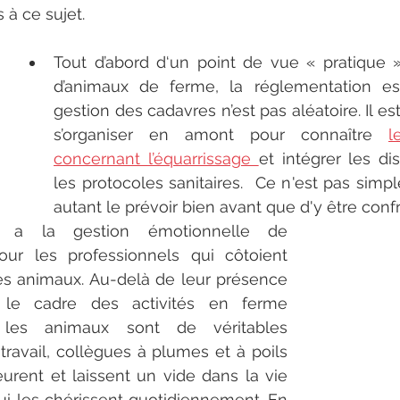
 à ce sujet. 
Tout d’abord d‘un point de vue « pratique », l
d’animaux de ferme, la réglementation est 
gestion des cadavres n’est pas aléatoire. Il es
s’organiser en amont pour connaître 
l
concernant l’équarrissage 
et intégrer les di
les protocoles sanitaires.  Ce n'est pas simpl
autant le prévoir bien avant que d'y être confr
y a la gestion émotionnelle de 
ur les professionnels qui côtoient 
les animaux. Au-delà de leur présence 
s le cadre des activités en ferme 
 les animaux sont de véritables 
travail, collègues à plumes et à poils 
urent et laissent un vide dans la vie 
i les chérissent quotidiennement. En 