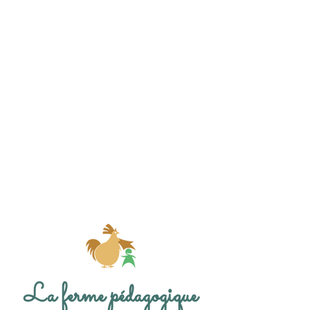
Qu’est-ce que signifie «apprivoiser»?
C’ est une chose trop oubliée, dit le renard.
Ça signifie «créer des liens…»
Le Petit Prince. Antoine de Saint Exupéry
La ferme pédagogique