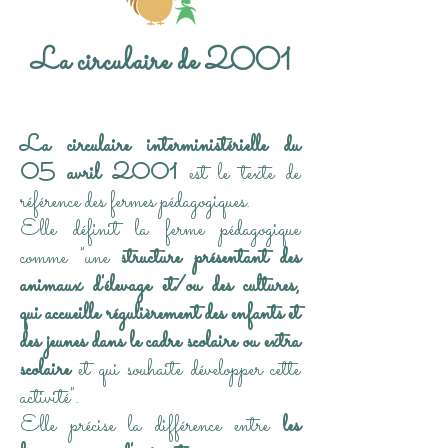
La circulaire de 2001
La circulaire interministérielle du
05 avril 2001
est le texte de
référence des fermes pédagogiques.
Elle définit la ferme pédagogique
comme "une
structure présentant des
animaux d'élevage et/ou des cultures,
qui accueille régulièrement des enfants et
des jeunes dans le cadre scolaire ou extra
scolaire
et qui souhaite développer cette
activité".
Elle précise la différence entre
les