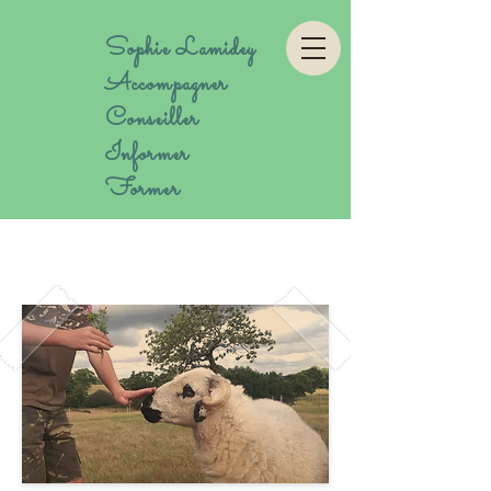
Sophie Lamidey
Accompagner
Conseiller
Informer
Former