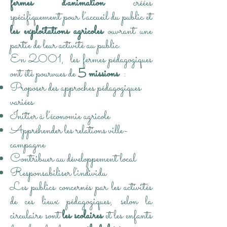
fermes d'animation
créées
spécifiquement pour l'accueil du public et
les exploitations agricoles
ouvrant une
partie de leur activité au public.
En 2001, les fermes pédagogiques
ont été pourvues de
5 missions
:
Proposer des approches pédagogiques
variées
Initier à l'économie agricole
Appréhender les relations ville-
campagne
Contribuer au développement local
Responsabiliser l'individu
Les publics concernés par les activités
de ces lieux pédagogiques, selon la
circulaire sont
les scolaires
et les enfants