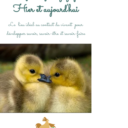
Hier et aujourd'hui
Le lieu idéal au contact du vivant
pour
développer savoir, savoir-être et savoir-faire