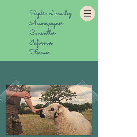
Sophie Lamidey
Accompagner
Conseiller
Informer
Former