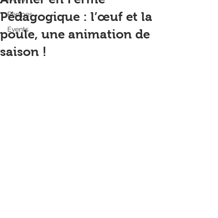
Pédagogique : l’œuf et la
Recipes
Events
poule, une animation de
saison !