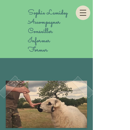
Sophie Lamidey
Accompagner
Conseiller
Informer
Former