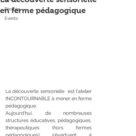
en ferme pédagogique
Recipes
Events
La découverte sensorielle  est l'atelier 
INCONTOURNABLE à mener en ferme 
pédagogique. 
Aujourd'hui, de nombreuses 
structures éducatives, pédagogiques, 
thérapeutiques (hors fermes 
pédagogiques) s'évertuent à 