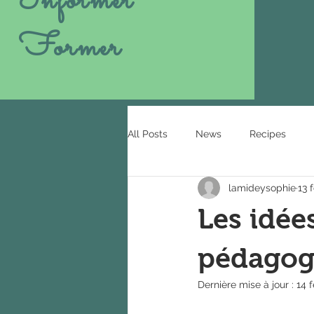
Informer
Former
All Posts
News
Recipes
lamideysophie
13 
Les idée
pédagog
Dernière mise à jour :
14 f