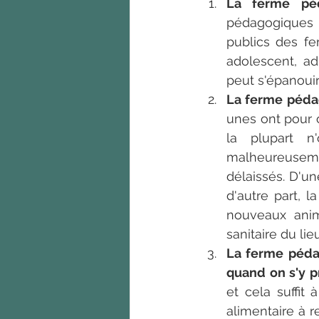
La ferme péd
pédagogiques é
publics des fe
adolescent, ad
peut s'épanouir
La ferme péda
unes ont pour 
la plupart n
malheureuseme
délaissés. D'une
d'autre part, l
nouveaux anim
sanitaire du lieu
La ferme pédag
quand on s'y 
et cela suffit
alimentaire à 