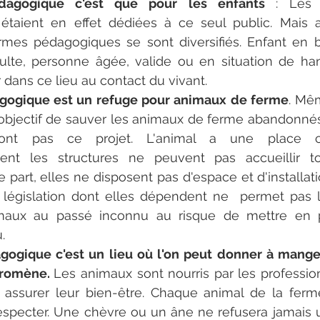
agogique c'est que pour les enfants 
: Les 
taient en effet dédiées à ce seul public. Mais auj
rmes pédagogiques se sont diversifiés. Enfant en b
ulte, personne âgée, valide ou en situation de han
 dans ce lieu au contact du vivant.
gogique est un refuge pour animaux de ferme
. Mê
objectif de sauver les animaux de ferme abandonnés 
'ont pas ce projet. L'animal a une place cen
nt les structures ne peuvent pas accueillir to
 part, elles ne disposent pas d'espace et d'installatio
a législation dont elles dépendent ne  permet pas l'
aux au passé inconnu au risque de mettre en péri
. 
ogique c'est un lieu où l'on peut donner à mange
promène. 
Les animaux sont nourris par les profession
 à assurer leur bien-être. Chaque animal de la fer
respecter. Une chèvre ou un âne ne refusera jamais