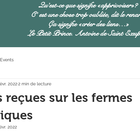
Qu’est-ce que signifie «apprivoiser»?
C’ est une chose trop oubliée, dit le rena
Ça signifie «créer des liens…»
Le Petit Prince. Antoine de Saint Exup
Events
févr. 2022
2 min de lecture
s reçues sur les fermes
iques
évr. 2022