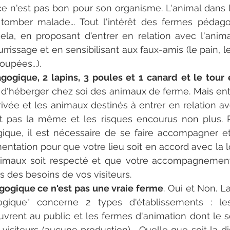
e n'est pas bon pour son organisme. L'animal dans l
tomber malade... Tout l'intérêt des fermes pédago
cela, en proposant d'entrer en relation avec l'anima
rrissage et en sensibilisant aux faux-amis (le pain, le
pées...).
ogique, 2 lapins, 3 poules et 1 canard et le tour e
et d'héberger chez soi des animaux de ferme. Mais ent
ivée et les animaux destinés à entrer en relation ave
est pas la même et les risques encourus non plus. 
que, il est nécessaire de se faire accompagner et/
entation pour que votre lieu soit en accord avec la l
nimaux soit respecté et que votre accompagnemen
ès des besoins de vos visiteurs. 
ogique ce n'est pas une vraie ferme
. Oui et Non. L
gique" concerne 2 types d'établissements : les 
uvrent au public et les fermes d'animation dont le se
 visiteurs (aucune production).  Quelle que soit la dist