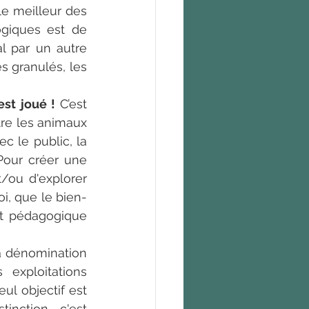
e meilleur des 
giques est de 
l par un autre 
s granulés, les 
st joué ! 
C’est 
re les animaux 
c le public, la 
Pour créer une 
ou d'explorer 
oi, que le bien-
t pédagogique 
a dénomination 
exploitations 
ul objectif est 
inction,  c'est 