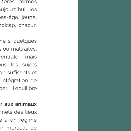
1ères fermes 
ourd'hui, les 
as-âge, jeune, 
dicap, chacun 
me si quelques 
ou maltraités, 
trale, mais  
us les sujets 
n suffisants et 
intégration de 
l l'équilibre 
r aux animaux 
nels des lieux 
me a un régime 
 un morceau de 