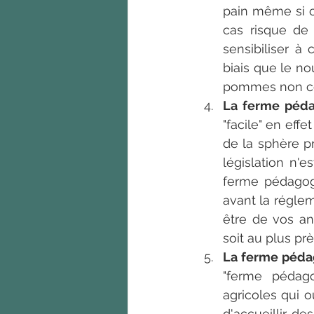
pain même si c
cas risque de 
sensibiliser à 
biais que le nou
pommes non cou
La ferme pédag
"facile" en eff
de la sphère pr
législation n'
ferme pédagogi
avant la réglem
être de vos a
soit au plus pr
La ferme pédag
"ferme pédago
agricoles qui o
d'accueillir des