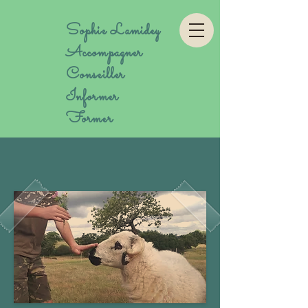
Sophie Lamidey
Accompagner
Conseiller
Informer
Former