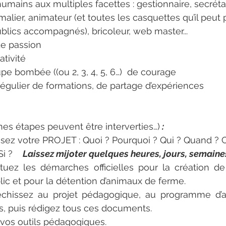
humains aux multiples facettes : gestionnaire, secrétai
alier, animateur (et toutes les casquettes qu’il peut 
blics accompagnés), bricoleur, web master...
e passion  
ativité
oupe bombée ((ou 2, 3, 4, 5, 6…)  de courage
égulier de formations, de partage d’expériences
ines étapes peuvent être interverties…)
 :
ssez votre PROJET : Quoi ? Pourquoi ? Qui ? Quand ? 
 ?    
Laissez mijoter quelques heures, jours, semaine
ctuez les démarches officielles pour la création de l
blic et pour la détention d’animaux de ferme. 
échissez au projet pédagogique, au programme d’ac
tés, puis rédigez tous ces documents.
z vos outils pédagogiques.