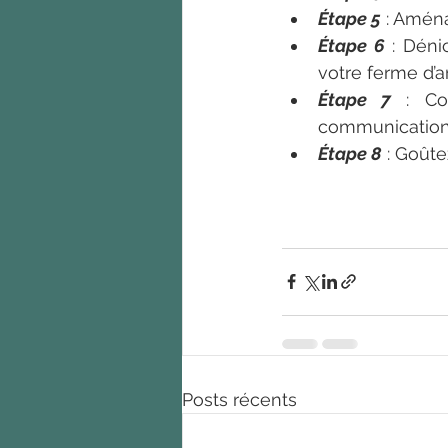
Étape 5
 : Amén
Étape 6
 : Déni
votre ferme d’a
Étape 7
 : Co
communication s
Étape 8
 : Goûte
Posts récents