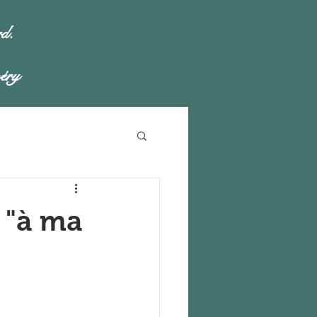
rd.
éry
 "à ma