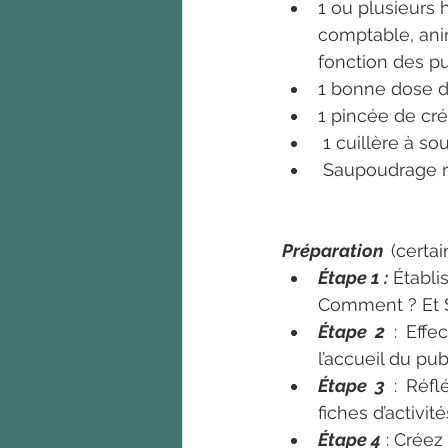
1 ou plusieurs 
comptable, anim
fonction des pu
1 bonne dose d
1 pincée de cré
 1 cuillère à s
 Saupoudrage r
Préparation  
(certa
Étape 1 :
 Établi
Comment ? Et Si
Étape 2
 : Effe
l’accueil du pu
Étape 3
 : Réfl
fiches d’activi
Étape 4
 : Crée