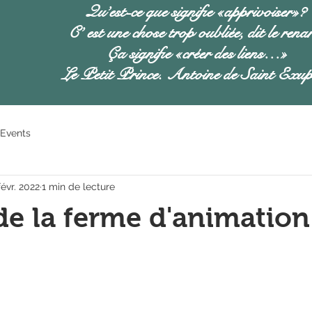
Qu’est-ce que signifie «apprivoiser»?
C’ est une chose trop oubliée, dit le rena
Ça signifie «créer des liens…»
Le Petit Prince. Antoine de Saint Exup
Events
févr. 2022
1 min de lecture
de la ferme d'animation