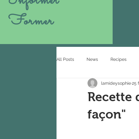
Informer
Former
All Posts
News
Recipes
lamideysophie
25 
Recette 
façon"