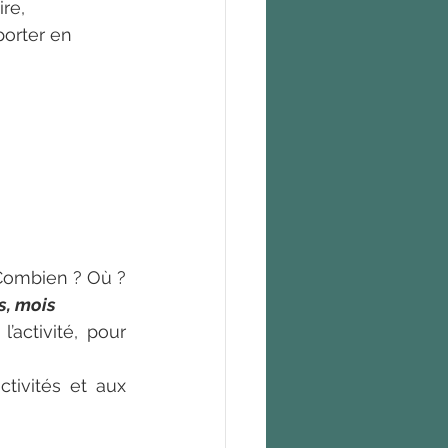
re, 
porter en 
Combien ? Où ? 
s, mois 
’activité, pour 
tivités et aux 