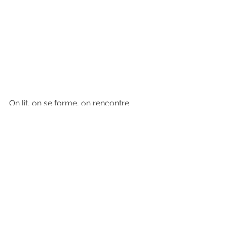
On lit, on se forme, on rencontre 
d'autres porteurs de projets, ... Bref, 
on se nourrit intellectuellement, 
socialement, humainement...
Quelques pistes : 
un regard sur la ferme 
d’animation
 »,
une formation de sensibilisation 
au handicap…
 ,
Inscription à un colloque sur la 
médiation animale