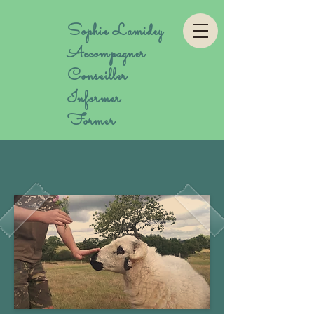
Sophie Lamidey
Accompagner
Conseiller
Informer
Former